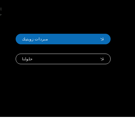
ال
حو
مبردات زويتيك
حلولنا