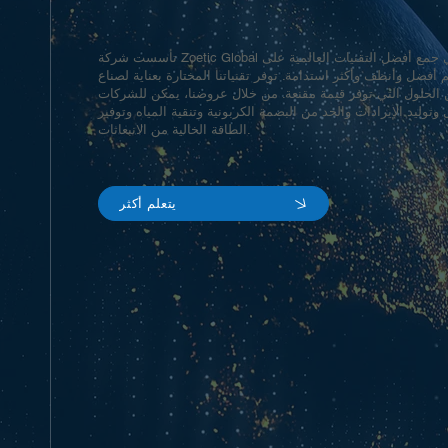
تأسست شركة Zoetic Global برؤية فريدة من نوعها - وهي جمع أفضل التقنيات العالمية على
أفضل وأنظف وأكثر استدامة. توفر تقنياتنا المختارة بعناية لصناع
 الحلول التي توفر قيمة مقنعة. من خلال عروضنا، يمكن للشركات
توليد الإيرادات والحد من البصمة الكربونية وتنقية المياه وتوفير
الطاقة الخالية من الانبعاثات.
يتعلم أكثر