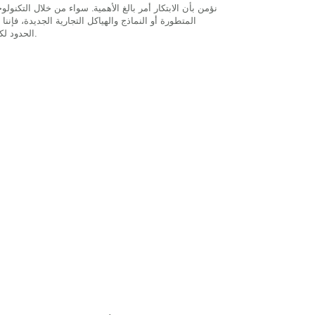
المتطورة أو النماذج والهياكل التجارية الجديدة، فإنن
الحدود لكل من بيئتنا واقتصادنا.