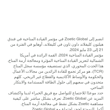
انضم إلى Zoetic Global في مؤتمر القيادة المناخية في فندق
هيلتون كليفلاند داون تاون في كليفلاند، أوهايو في الفترة من
21 إلى 23 مايو 2024.
مؤتمر القيادة المناخية 2024، القمة الرائدة في أمريكا
الشمالية لتعزيز القيادة المناخية المؤثرة ومعالجة أزمة المناخ.
هذا الحدث المحوري، الذي تستضيفه مؤسسة سجل المناخ
(TCR)، هو مركز تجمع للقادة الرائدين من مجالات الأعمال
والحكومة والأوساط الأكاديمية والقطاع غير الربحي، كلهم
متحدون في سعيهم إلى حلول الطاقة المستدامة والابتكار
المناخي.
حدد موعدًا للاجتماع للتواصل مع فريق الخبراء لدينا واكتشاف
المزيد عن Zoetic Global. تعرف بشكل مباشر على كيفية
مساهمة Zoetic بشكل نشط في معالجة أزمة المناخ.
أكمل النموذج لحجز اجتماع مع Zoetic Global.