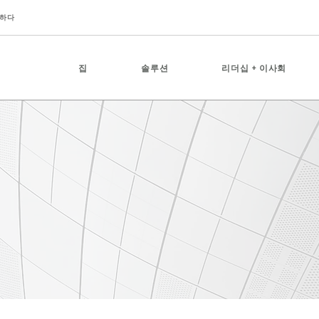
하다
집
솔루션
리더십 + 이사회