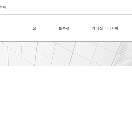
하다
집
솔루션
리더십 + 이사회